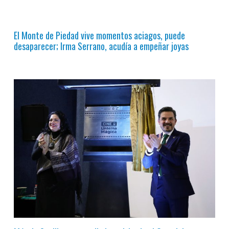
El Monte de Piedad vive momentos aciagos, puede
desaparecer; Irma Serrano, acudía a empeñar joyas