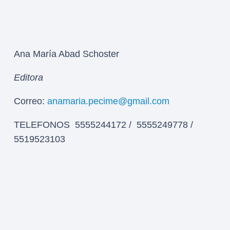
Ana María Abad Schoster
Editora
Correo:
anamaria.pecime@gmail.com
TELEFONOS 5555244172 / 5555249778 /
5519523103
Avenida Universidad 1195 bis, Colonia Acacias
del Valle – Delegación Benito Juárez