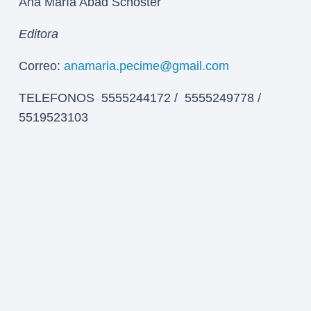
Ana María Abad Schoster
Editora
Correo:
anamaria.pecime@gmail.com
TELEFONOS 5555244172 / 5555249778 /
5519523103
Avenida Universidad 1195 bis, Colonia Acacias
del Valle – Delegación Benito Juárez
CDMX CP 03240
© Periodistas Cinematográficos de México, A.C.
Se autoriza la reproducción total o parcial de la