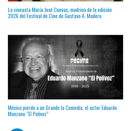
La cineasta María José Cuevas, madrina de la edición
2026 del Festival de Cine de Gustavo A. Madero
México pierde a un Grande la Comedia, el actor Eduardo
Manzano “El Polivoz”