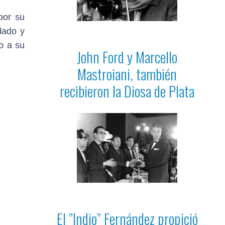
por su
dado y
o a su
John Ford y Marcello
Mastroiani, también
recibieron la Diosa de Plata
El ”Indio” Fernández propició