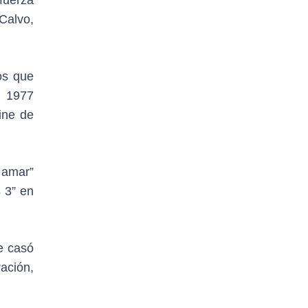
Calvo,
os que
n 1977
ine de
 amar”
 3” en
se casó
ación,