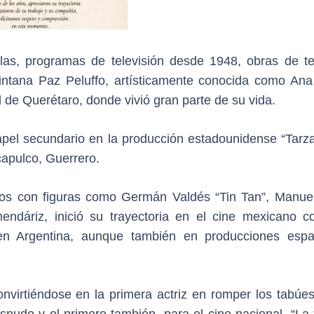
as, programas de televisión desde 1948, obras de te
ntana Paz Peluffo, artísticamente conocida como Ana
d de Querétaro, donde vivió gran parte de su vida.
papel secundario en la producción estadounidense “Tarz
capulco, Guerrero.
itos con figuras como Germán Valdés “Tin Tan”, Manue
endáriz, inició su trayectoria en el cine mexicano c
en Argentina, aunque también en producciones espa
onvirtiéndose en la primera actriz en romper los tabúes
snudo y el primero también, para el cine nacional. “La 