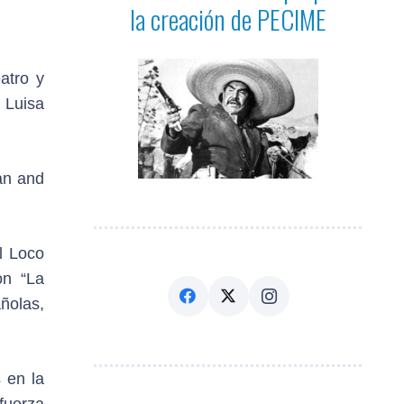
la creación de PECIME
atro y
 Luisa
an and
l Loco
on “La
ñolas,
 en la
fuerza