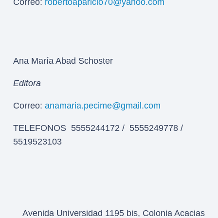
Correo:
robertoaparicio70@yahoo.com
Ana María Abad Schoster
Editora
Correo:
anamaria.pecime@gmail.com
TELEFONOS 5555244172 / 5555249778 /
5519523103
Avenida Universidad 1195 bis, Colonia Acacias