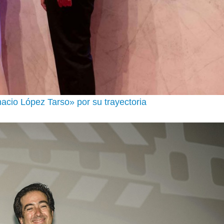
acio López Tarso» por su trayectoria