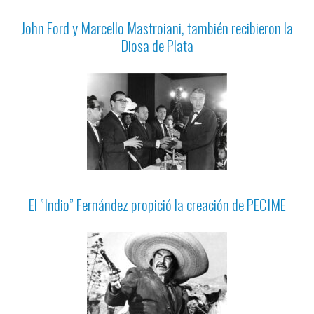
John Ford y Marcello Mastroiani, también recibieron la
Diosa de Plata
El ”Indio” Fernández propició la creación de PECIME