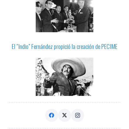
El ”Indio” Fernández propició la creación de PECIME