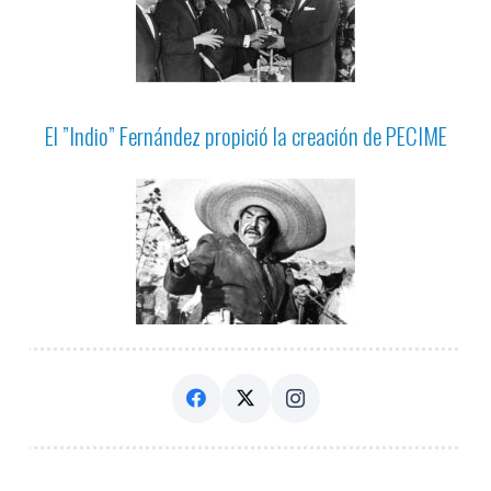
El ”Indio” Fernández propició la creación de PECIME