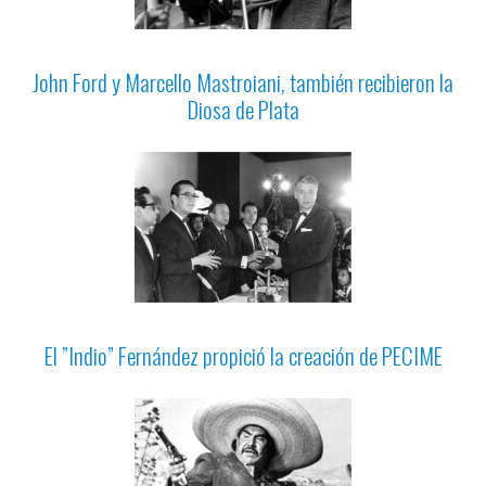
John Ford y Marcello Mastroiani, también recibieron la
Diosa de Plata
El ”Indio” Fernández propició la creación de PECIME