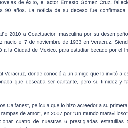
velas de éxito, el actor Ernesto Gómez Cruz, falleci
s 90 años. La noticia de su deceso fue confirmada 
 año 2010 a Coactuación masculina por su desempeño
ruz nació el 7 de noviembre de 1933 en Veracruz. Sien
ó a la Ciudad de México, para estudiar becado por el In
l Veracruz, donde conoció a un amigo que lo invitó a es
onaba que deseaba ser cantante, pero su timidez y fa
Los Caifanes”, película que lo hizo acreedor a su primer
 “Trampas de amor”, en 2007 por “Un mundo maravilloso” 
onar cuatro de nuestras 6 prestigiadas estatuillas 