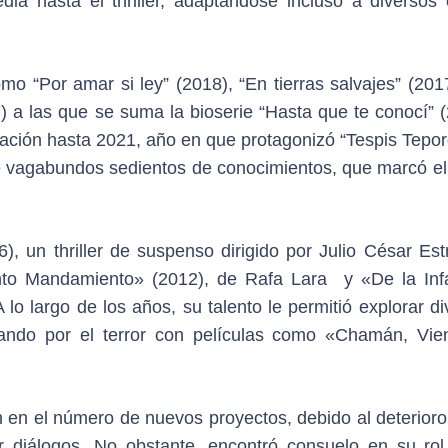
dia hasta el thriller, adaptándose incluso a diversos e
mo “Por amar si ley” (2018), “En tierras salvajes” (201
) a las que se suma la bioserie “Hasta que te conocí” (
ación hasta 2021, año en que protagonizó “Tespis Tepor
de vagabundos sedientos de conocimientos, que marcó el
), un thriller de suspenso dirigido por Julio César Est
nto Mandamiento» (2012), de Rafa Lara y «De la Inf
 lo largo de los años, su talento le permitió explorar d
asando por el terror con películas como «Chamán, Vie
 en el número de nuevos proyectos, debido al deterioro
er diálogos. No obstante, encontró consuelo en su ro