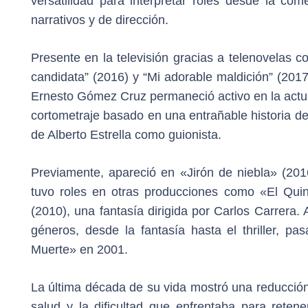
versatilidad para interpretar roles desde la come
narrativos y de dirección.
Presente en la televisión gracias a telenovelas co
candidata” (2016) y “Mi adorable maldición” (2017
Ernesto Gómez Cruz permaneció activo en la actu
cortometraje basado en una entrañable historia 
de Alberto Estrella como guionista.
Previamente, apareció en «Jirón de niebla» (2016
tuvo roles en otras producciones como «El Qui
(2010), una fantasía dirigida por Carlos Carrera. A
géneros, desde la fantasía hasta el thriller, p
Muerte» en 2001​​.
La última década de su vida mostró una reducción
salud y la dificultad que enfrentaba para reten