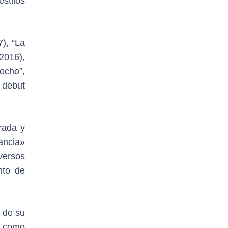
stilos
7), “La
2016),
ocho”,
 debut
rada y
ancia»
iversos
nto de
 de su
l como