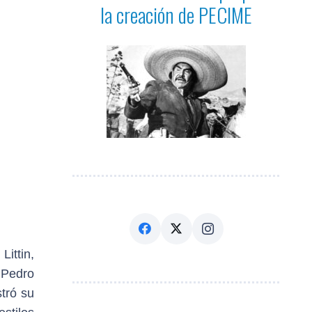
la creación de PECIME
ittin,
 Pedro
tró su