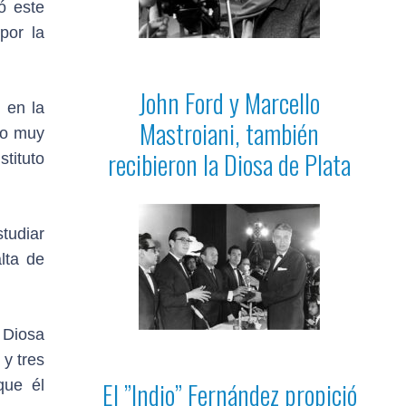
ó este
por la
John Ford y Marcello
 en la
Mastroiani, también
do muy
recibieron la Diosa de Plata
stituto
tudiar
lta de
a Diosa
y tres
El ”Indio” Fernández propició
que él