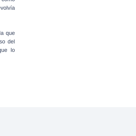
volvía
la que
so del
que lo