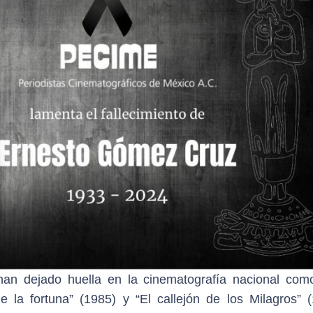
han dejado huella en la cinematografía nacional com
e la fortuna” (1985) y “El callejón de los Milagros” (