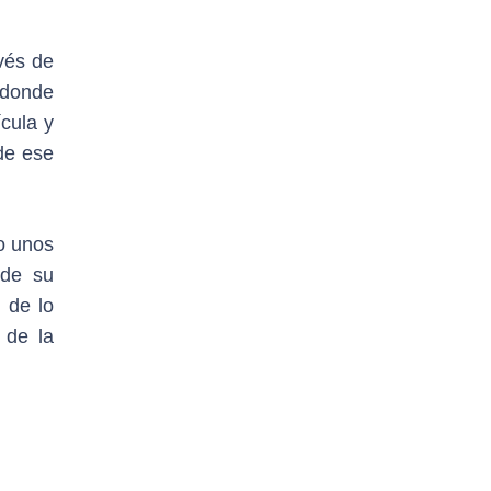
vés de
 donde
ícula y
de ese
lo unos
 de su
 de lo
 de la