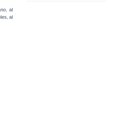
no, al
les, al