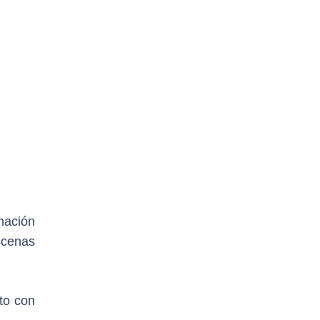
mación
scenas
to con