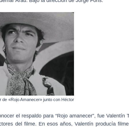
emar Arau. Bajo la dirección de Jorge Fons.
ctor de «Rojo Amanecer» junto con Héctor
ocer el respaldo para “Rojo amanecer”, fue Valentín Tru
uctores del filme. En esos años, Valentín producía film