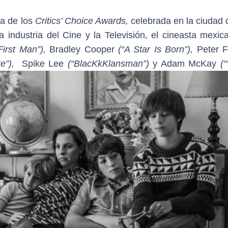
ga de los
Critics’ Choice Awards,
celebrada en la ciudad 
a industria del Cine y la Televisión, el cineasta mexic
First Man”),
Bradley Cooper
(“A Star Is Born”),
Peter Fa
e”),
Spike Lee
(“BlacKkKlansman”)
y Adam McKay
(“