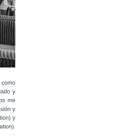
e como
lado y
los me
isión y
ion) y
n).