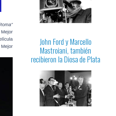
Roma”
 Mejor
John Ford y Marcello
lícula
 Mejor
Mastroiani, también
recibieron la Diosa de Plata