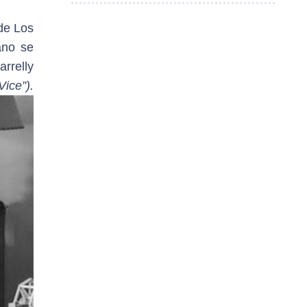
de Los
ano se
rrelly
Vice”).