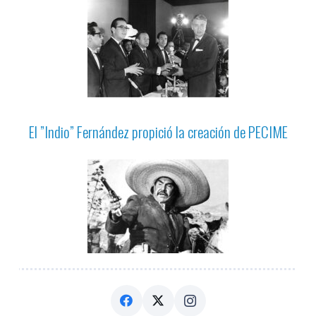
El ”Indio” Fernández propició la creación de PECIME