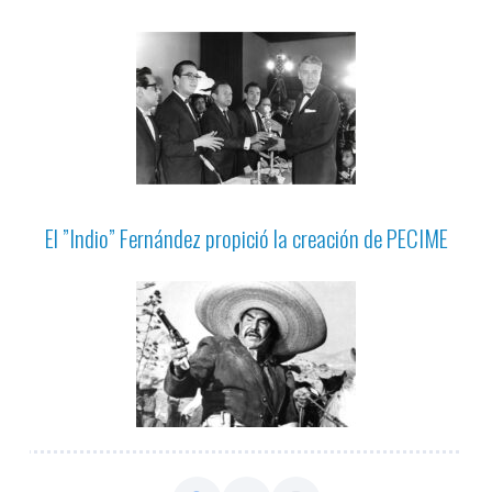
El ”Indio” Fernández propició la creación de PECIME