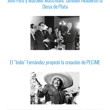
John Ford y Marcello Mastroiani, también recibieron la
Diosa de Plata
El ”Indio” Fernández propició la creación de PECIME