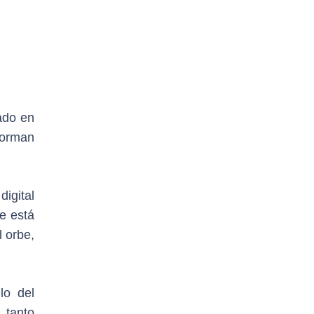
ado en
forman
igital
e está
l orbe,
lo del
 tanto