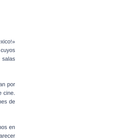
xico!»
 cuyos
n salas
an por
 cine.
nes de
nos en
parecer