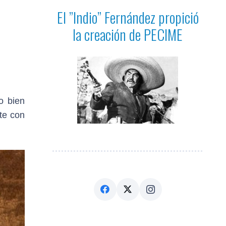
El ”Indio” Fernández propició
la creación de PECIME
o bien
te con