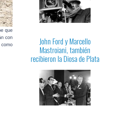
be que
án con
John Ford y Marcello
s como
Mastroiani, también
recibieron la Diosa de Plata