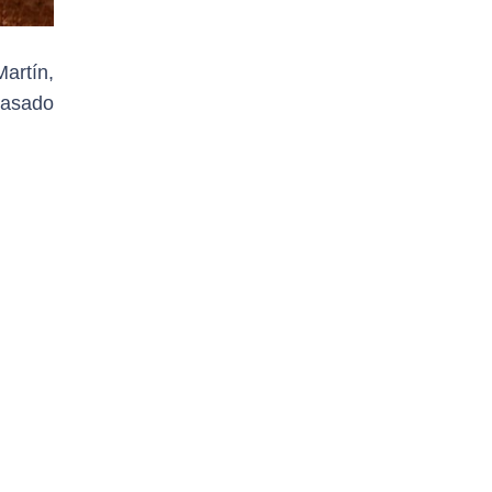
artín,
pasado