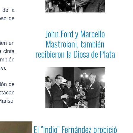
 de la
eso de
John Ford y Marcello
Mastroiani, también
ien en
recibieron la Diosa de Plata
a cinta
ambién
am.
ión de
stacan
arisol
El ”Indio” Fernández propició