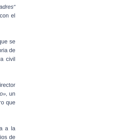
adres”
con el
 que se
oria de
 civil
irector
o»,
un
ro que
a a la
ios de