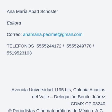
Ana María Abad Schoster
Editora
Correo:
anamaria.pecime@gmail.com
TELEFONOS 5555244172 / 5555249778 /
5519523103
Avenida Universidad 1195 bis, Colonia Acacias
del Valle – Delegación Benito Juárez
CDMX CP 03240
© Periodistas Cinematográficos de México, A.C.