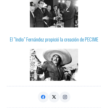
El ”Indio” Fernández propició la creación de PECIME