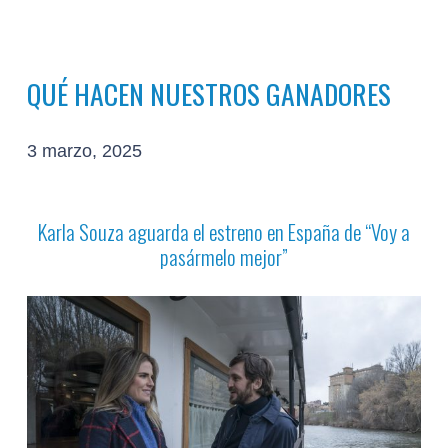
QUÉ HACEN NUESTROS GANADORES
3 marzo, 2025
Karla Souza aguarda el estreno en España de “Voy a
pasármelo mejor”