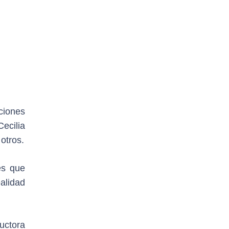
ciones
Cecilia
otros.
es que
ealidad
uctora