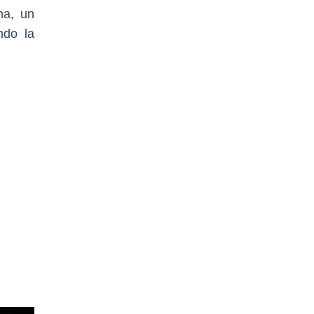
na, un
ndo la