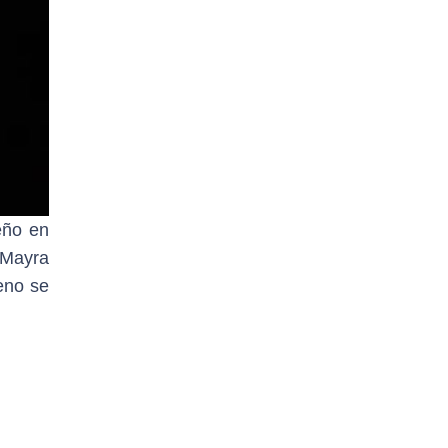
eño en
 Mayra
eno se