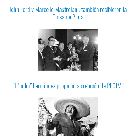
John Ford y Marcello Mastroiani, también recibieron la
Diosa de Plata
El ”Indio” Fernández propició la creación de PECIME