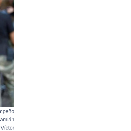
empeño
Damián
 Víctor