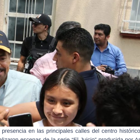
esencia en las principales calles del centro histórico
izaron escenas de la serie “El Juicio” producida por 