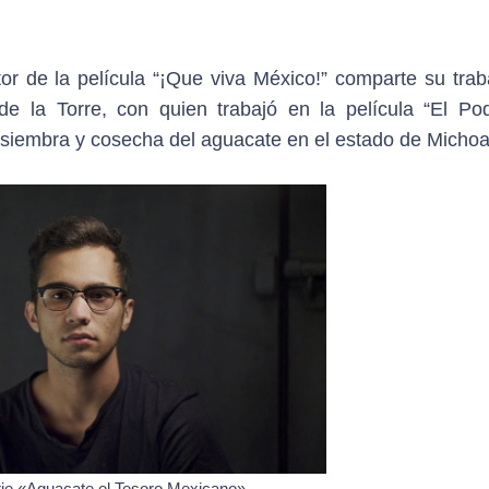
or de la película “¡Que viva México!” comparte su trab
 de la Torre, con quien trabajó en la película “El Po
a siembra y cosecha del aguacate en el estado de Micho
serie «Aguacate el Tesoro Mexicano»