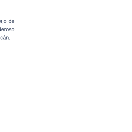
ajo de
deroso
acán.