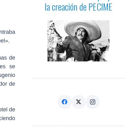
la creación de PECIME
ntraba
el».
mas de
nes se
Eugenio
dor de
tel de
ciendo