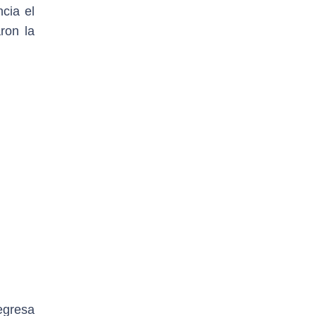
cia el
ron la
egresa