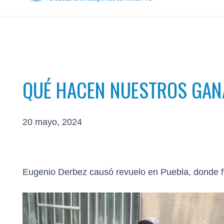
QUÉ HACEN NUESTROS GA
20 mayo, 2024
Eugenio Derbez causó revuelo en Puebla, donde fil