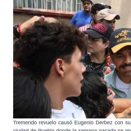
Tremendo revuelo causó Eugenio Derbez con su pr
ciudad de Puebla donde la semana pasada se real