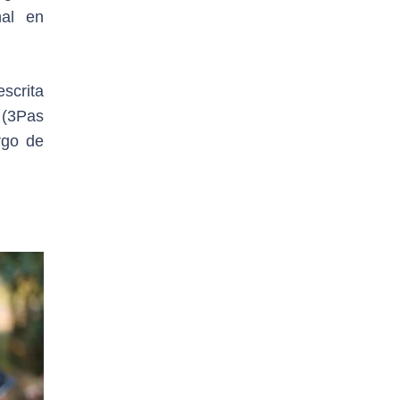
nal en
scrita
 (3Pas
rgo de