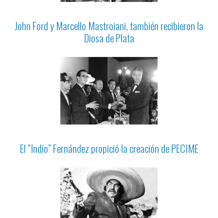
John Ford y Marcello Mastroiani, también recibieron la
Diosa de Plata
El ”Indio” Fernández propició la creación de PECIME