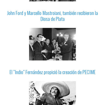
John Ford y Marcello Mastroiani, también recibieron la
Diosa de Plata
El ”Indio” Fernández propició la creación de PECIME