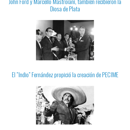
John Ford y Marcello Mastroiani, también recibieron la
Diosa de Plata
El ”Indio” Fernández propició la creación de PECIME