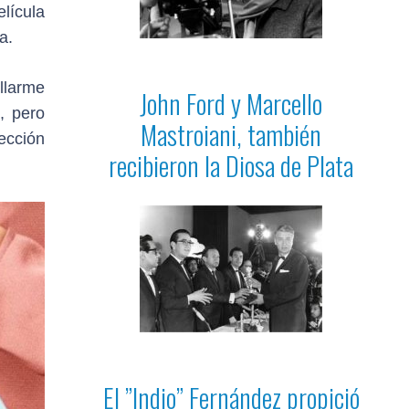
lícula
a.
llarme
John Ford y Marcello
, pero
Mastroiani, también
ección
recibieron la Diosa de Plata
El ”Indio” Fernández propició