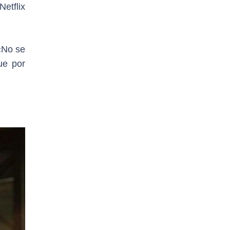
etflix
«No se
ue por