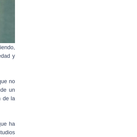
viendo,
edad y
que no
 de un
 de la
que ha
tudios