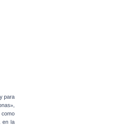
y para
onas»,
ne como
 en la