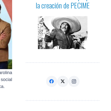
la creación de PECIME
rolina
 social
ca.