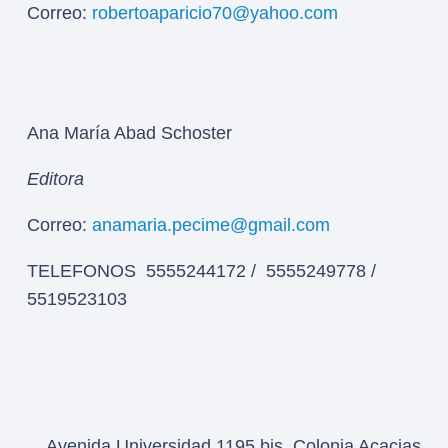
Correo:
robertoaparicio70@yahoo.com
Ana María Abad Schoster
Editora
Correo:
anamaria.pecime@gmail.com
TELEFONOS 5555244172 / 5555249778 /
5519523103
Avenida Universidad 1195 bis, Colonia Acacias