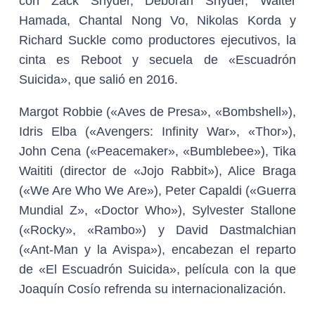
con Zack Snyder, Deborah Snyder, Walter
Hamada, Chantal Nong Vo, Nikolas Korda y
Richard Suckle como productores ejecutivos, la
cinta es Reboot y secuela de «Escuadrón
Suicida», que salió en 2016.
Margot Robbie («Aves de Presa», «Bombshell»),
Idris Elba («Avengers: Infinity War», «Thor»),
John Cena («Peacemaker», «Bumblebee»), Tika
Waititi (director de «Jojo Rabbit»), Alice Braga
(«We Are Who We Are»), Peter Capaldi («Guerra
Mundial Z», «Doctor Who»), Sylvester Stallone
(«Rocky», «Rambo») y David Dastmalchian
(«Ant-Man y la Avispa»), encabezan el reparto
de «El Escuadrón Suicida», película con la que
Joaquín Cosío refrenda su internacionalización.