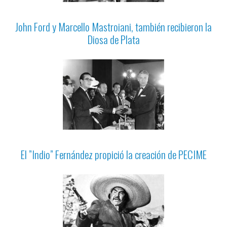
John Ford y Marcello Mastroiani, también recibieron la
Diosa de Plata
El ”Indio” Fernández propició la creación de PECIME