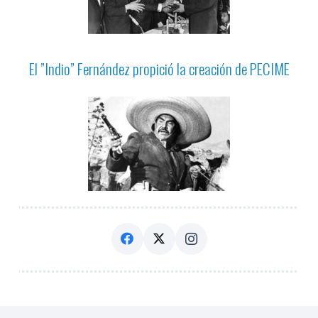
El ”Indio” Fernández propició la creación de PECIME