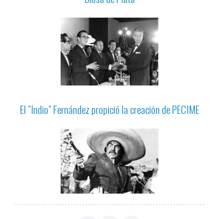
El ”Indio” Fernández propició la creación de PECIME