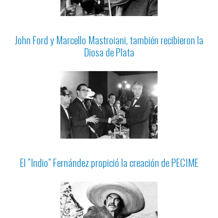
John Ford y Marcello Mastroiani, también recibieron la
Diosa de Plata
El ”Indio” Fernández propició la creación de PECIME