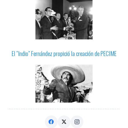
El ”Indio” Fernández propició la creación de PECIME