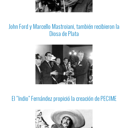
John Ford y Marcello Mastroiani, también recibieron la
Diosa de Plata
El ”Indio” Fernández propició la creación de PECIME