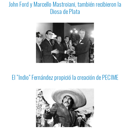
John Ford y Marcello Mastroiani, también recibieron la
Diosa de Plata
El ”Indio” Fernández propició la creación de PECIME