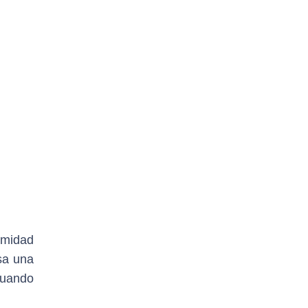
imidad
sa una
cuando