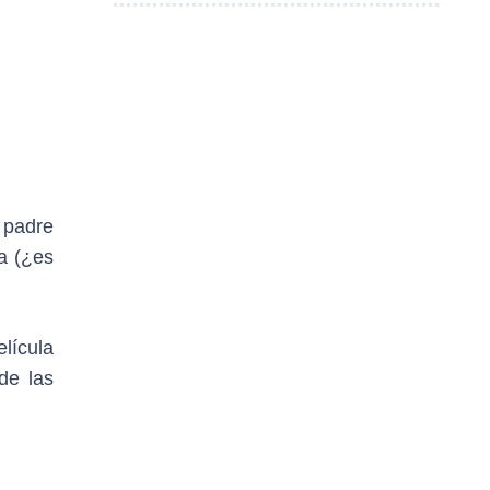
u padre
za (¿es
lícula
de las