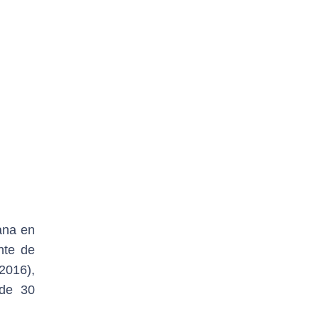
ana en
nte de
2016),
 de 30