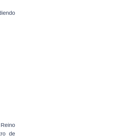
diendo
 Reino
tro de