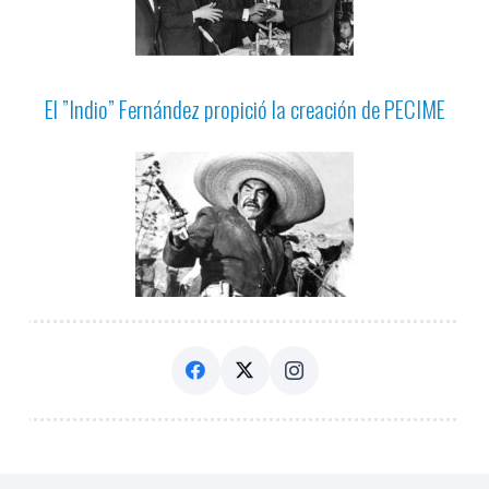
El ”Indio” Fernández propició la creación de PECIME