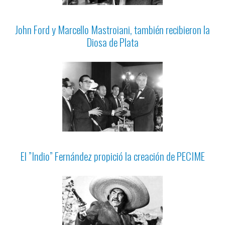
John Ford y Marcello Mastroiani, también recibieron la
Diosa de Plata
El ”Indio” Fernández propició la creación de PECIME