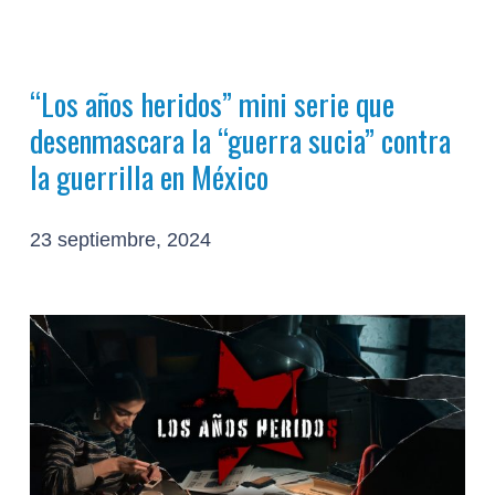
“Los años heridos” mini serie que
desenmascara la “guerra sucia” contra
la guerrilla en México
23 septiembre, 2024