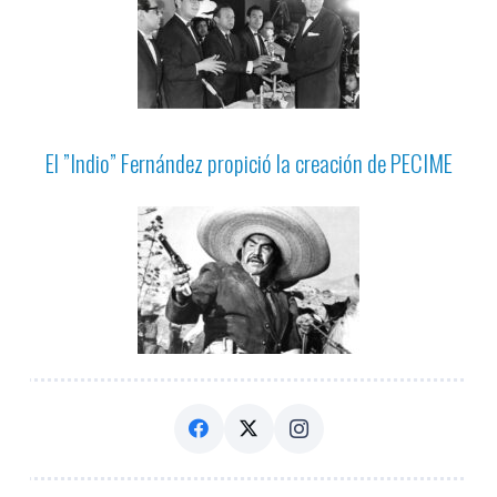
El ”Indio” Fernández propició la creación de PECIME