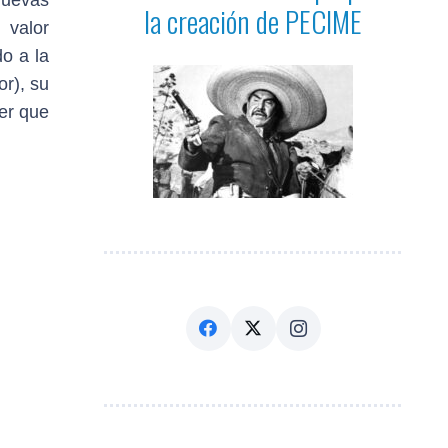
nuevas
la creación de PECIME
 valor
do a la
or), su
er que