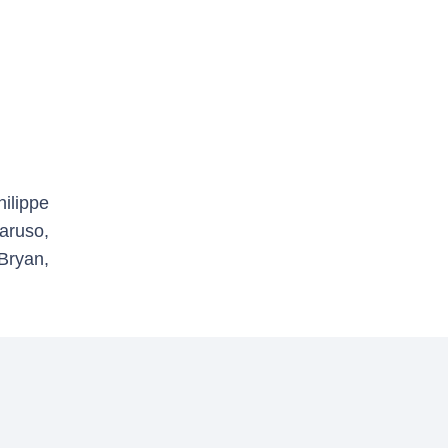
ilippe
aruso,
Bryan,