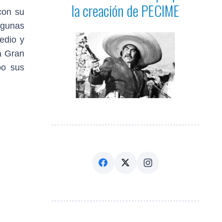
la creación de PECIME
con su
lgunas
edio y
la Gran
bo sus