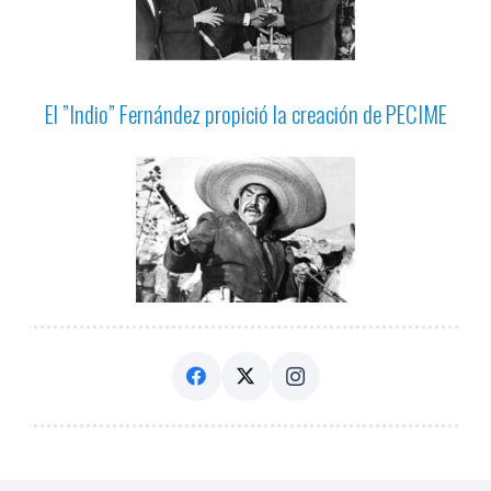
El ”Indio” Fernández propició la creación de PECIME