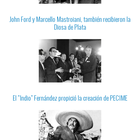
John Ford y Marcello Mastroiani, también recibieron la
Diosa de Plata
El ”Indio” Fernández propició la creación de PECIME