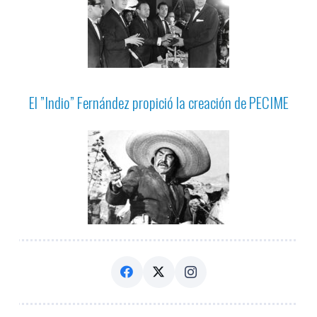
El ”Indio” Fernández propició la creación de PECIME