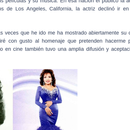
us películas y su música. En esa nación el público la a
s de Los Angeles, California, la actriz declinó ir en
as veces que he ido me ha mostrado abiertamente su c
diré con gusto al homenaje que pretenden hacerme 
abajo en cine también tuvo una amplia difusión y acepta