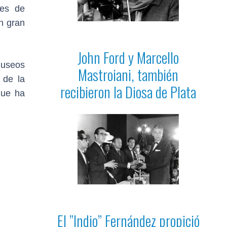
ses de
n gran
John Ford y Marcello
museos
Mastroiani, también
 de la
recibieron la Diosa de Plata
que ha
El ”Indio” Fernández propició