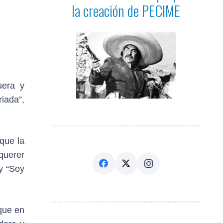
la creación de PECIME
uera y
iada”,
que la
querer
y “Soy
 que en