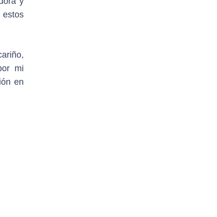
dora y
 estos
ariño,
por mi
ción en