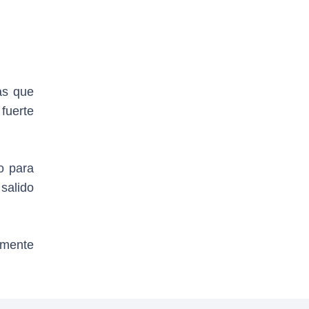
as que
 fuerte
o para
 salido
emente