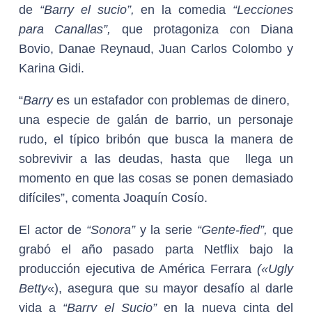
de
“Barry el sucio”,
en la comedia
“Lecciones
para Canallas”,
que protagoniza
c
on Diana
Bovio, Danae Reynaud, Juan Carlos Colombo y
Karina Gidi.
“
Barry
es un estafador con problemas de dinero,
una especie de galán de barrio, un personaje
rudo, el típico bribón que busca la manera de
sobrevivir a las deudas, hasta que llega un
momento en que las cosas se ponen demasiado
difíciles”, comenta Joaquín Cosío.
El actor de
“Sonora”
y la serie
“Gente-fied”,
que
grabó el año pasado parta Netflix bajo la
producción ejecutiva de América Ferrara
(«Ugly
Betty
«), asegura que su mayor desafío al darle
vida a
“Barry el Sucio”
en la nueva cinta del