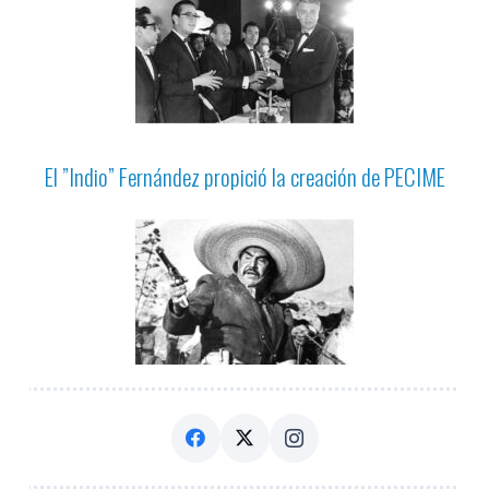
El ”Indio” Fernández propició la creación de PECIME