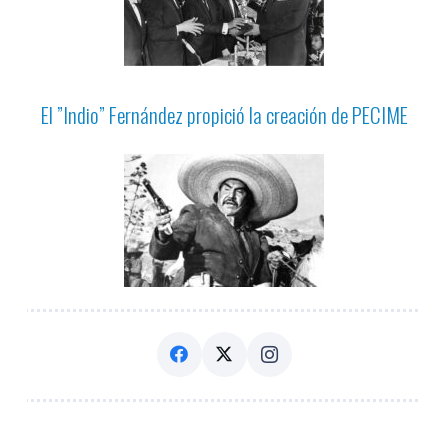
El ”Indio” Fernández propició la creación de PECIME